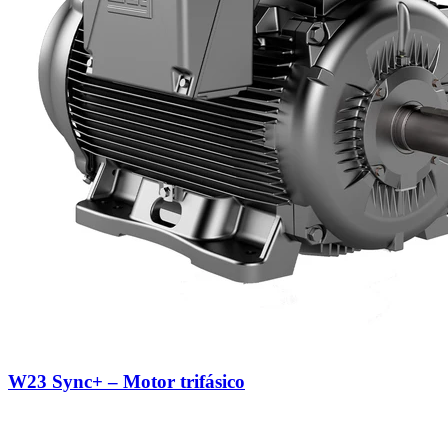
W23 Sync+ – Motor trifásico