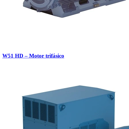
W51 HD – Motor trifásico