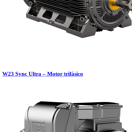
W23 Sync Ultra – Motor trifásico