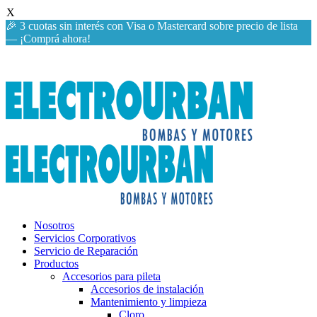
X
🎉 3 cuotas sin interés con Visa o Mastercard sobre precio de lista
— ¡Comprá ahora!
10% discount, use promo code: WDPILLS23
Nosotros
Servicios Corporativos
Servicio de Reparación
Productos
Accesorios para pileta
Accesorios de instalación
Mantenimiento y limpieza
Cloro