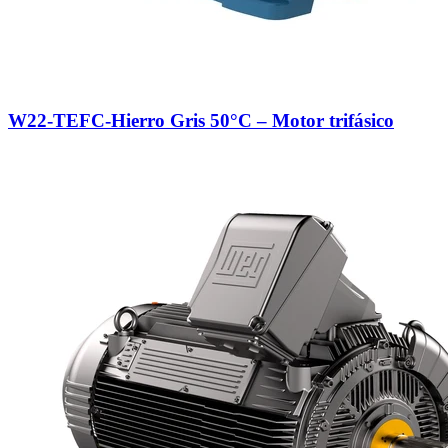
W22-TEFC-Hierro Gris 50°C – Motor trifásico