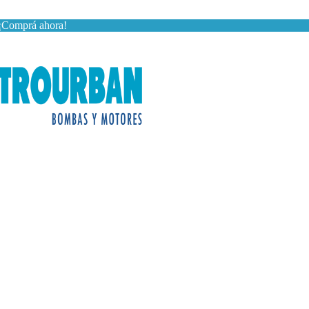
— ¡Comprá ahora!
10% discount, use promo code: WDPILLS23