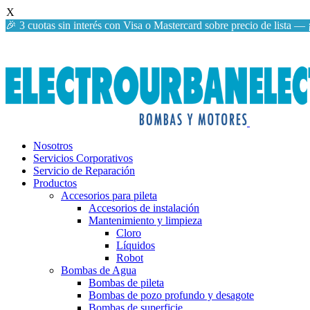
X
🎉 3 cuotas sin interés con Visa o Mastercard sobre precio de lista 
Nosotros
Servicios Corporativos
Servicio de Reparación
Productos
Accesorios para pileta
Accesorios de instalación
Mantenimiento y limpieza
Cloro
Líquidos
Robot
Bombas de Agua
Bombas de pileta
Bombas de pozo profundo y desagote
Bombas de superficie