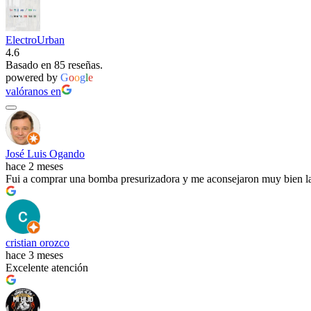
ElectroUrban
4.6
Basado en 85 reseñas.
powered by
G
o
o
g
l
e
valóranos en
José Luis Ogando
hace 2 meses
Fui a comprar una bomba presurizadora y me aconsejaron muy bien 
cristian orozco
hace 3 meses
Excelente atención