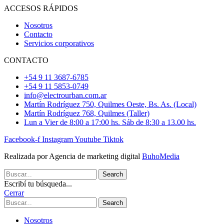
ACCESOS RÁPIDOS
Nosotros
Contacto
Servicios corporativos
CONTACTO
+54 9 11 3687-6785
+54 9 11 5853-0749
info@electrourban.com.ar
Martín Rodríguez 750, Quilmes Oeste, Bs. As. (Local)
Martín Rodríguez 768, Quilmes (Taller)
Lun a Vier de 8:00 a 17:00 hs. Sáb de 8:30 a 13.00 hs.
Facebook-f
Instagram
Youtube
Tiktok
Realizada por Agencia de marketing digital
BuhoMedia
Search
Escribí tu búsqueda...
Cerrar
Search
Nosotros