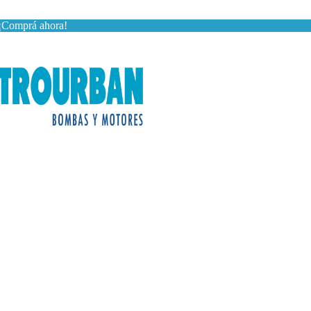
— ¡Comprá ahora!
10% discount, use promo code: WDPILLS23