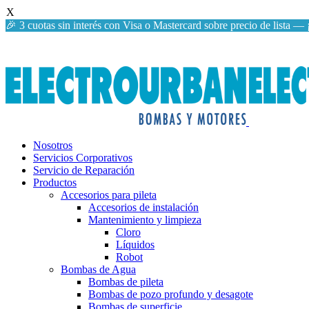
X
🎉 3 cuotas sin interés con Visa o Mastercard sobre precio de lista 
Nosotros
Servicios Corporativos
Servicio de Reparación
Productos
Accesorios para pileta
Accesorios de instalación
Mantenimiento y limpieza
Cloro
Líquidos
Robot
Bombas de Agua
Bombas de pileta
Bombas de pozo profundo y desagote
Bombas de superficie